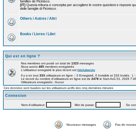
familles de Picinisco.
[IT]
Questa tribuna e concepita per accogliere le vostre questioni e risposte qu
delle famiglie di Picinisco.
Others / Autres / Altri
Books / Livres / Libri
Qui est en ligne ?
Nos membres ont posté un total de
1323
messages
Nous avons
485
membres enregistrés
L'utilisateur enregistré le plus récent est
hitclubproio
Il y a en tout
333
utilisateurs en ligne :: 0 Enregistré, 0 Invisible et 333 Invités [
A
Le record du nombre d'utilisateurs en ligne est de
2478
le Sam Aoû 01, 2026 7:4
Utilisateurs enregistrés : Aucun
Ces données sont basées sur les utilisateurs actifs des cinq dernières minutes
Connexion
Nom d'utilisateur:
Mot de passe:
Se connec
Nouveaux messages
Pas de nouve