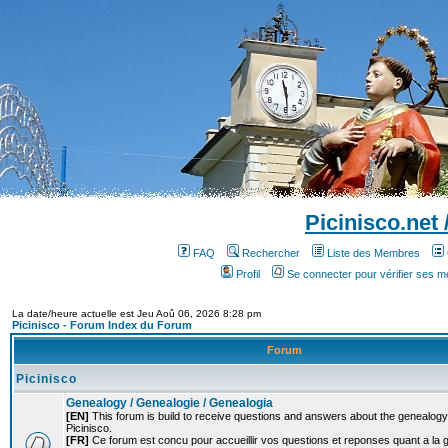
Picinisco.net
FAQ
Rechercher
Liste des Membres
Profil
Se connecter pour vérifier ses 
La date/heure actuelle est Jeu Aoû 06, 2026 8:28 pm
Picinisco - Forum Index du Forum
Forum
Picinisco
Genealogy / Genealogie / Genealogia
[EN]
This forum is build to receive questions and answers about the genealogy o
Picinisco.
[FR]
Ce forum est concu pour accueillir vos questions et reponses quant a la 