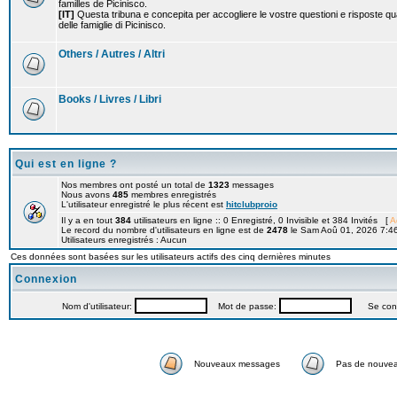
familles de Picinisco.
[IT]
Questa tribuna e concepita per accogliere le vostre questioni e risposte qu
delle famiglie di Picinisco.
Others / Autres / Altri
Books / Livres / Libri
Qui est en ligne ?
Nos membres ont posté un total de
1323
messages
Nous avons
485
membres enregistrés
L'utilisateur enregistré le plus récent est
hitclubproio
Il y a en tout
384
utilisateurs en ligne :: 0 Enregistré, 0 Invisible et 384 Invités [
A
Le record du nombre d'utilisateurs en ligne est de
2478
le Sam Aoû 01, 2026 7:4
Utilisateurs enregistrés : Aucun
Ces données sont basées sur les utilisateurs actifs des cinq dernières minutes
Connexion
Nom d'utilisateur:
Mot de passe:
Se connec
Nouveaux messages
Pas de nouve