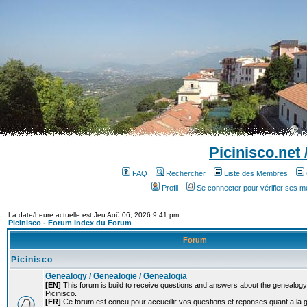
Picinisco.net
FAQ
Rechercher
Liste des Membres
Profil
Se connecter pour vérifier ses 
La date/heure actuelle est Jeu Aoû 06, 2026 9:41 pm
Picinisco - Forum Index du Forum
Forum
Picinisco
Genealogy / Genealogie / Genealogia
[EN]
This forum is build to receive questions and answers about the genealogy o
Picinisco.
[FR]
Ce forum est concu pour accueillir vos questions et reponses quant a la 