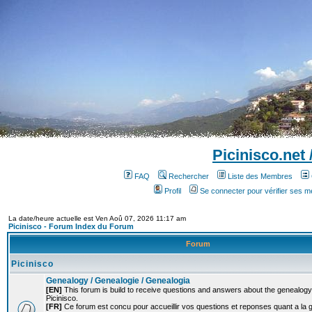
Picinisco.net
FAQ
Rechercher
Liste des Membres
Profil
Se connecter pour vérifier ses 
La date/heure actuelle est Ven Aoû 07, 2026 11:17 am
Picinisco - Forum Index du Forum
Forum
Picinisco
Genealogy / Genealogie / Genealogia
[EN]
This forum is build to receive questions and answers about the genealogy o
Picinisco.
[FR]
Ce forum est concu pour accueillir vos questions et reponses quant a la 