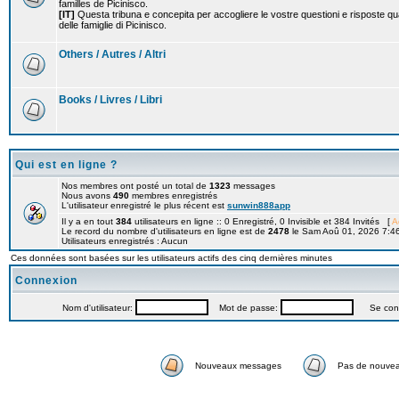
familles de Picinisco.
[IT]
Questa tribuna e concepita per accogliere le vostre questioni e risposte qu
delle famiglie di Picinisco.
Others / Autres / Altri
Books / Livres / Libri
Qui est en ligne ?
Nos membres ont posté un total de
1323
messages
Nous avons
490
membres enregistrés
L'utilisateur enregistré le plus récent est
sunwin888app
Il y a en tout
384
utilisateurs en ligne :: 0 Enregistré, 0 Invisible et 384 Invités [
A
Le record du nombre d'utilisateurs en ligne est de
2478
le Sam Aoû 01, 2026 7:4
Utilisateurs enregistrés : Aucun
Ces données sont basées sur les utilisateurs actifs des cinq dernières minutes
Connexion
Nom d'utilisateur:
Mot de passe:
Se connec
Nouveaux messages
Pas de nouve