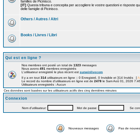
familles de Picinisco.
[IT]
Questa tribuna e concepita per accogliere le vostre questioni e risposte qu
delle famiglie di Picinisco.
Others / Autres / Altri
Books / Livres / Libri
Qui est en ligne ?
Nos membres ont posté un total de
1323
messages
Nous avons
491
membres enregistrés
L'utilisateur enregistré le plus récent est
sunwinlivecom
Il y a en tout
314
utilisateurs en ligne :: 0 Enregistré, 0 Invisible et 314 Invités [
A
Le record du nombre d'utilisateurs en ligne est de
2478
le Sam Aoû 01, 2026 7:4
Utilisateurs enregistrés : Aucun
Ces données sont basées sur les utilisateurs actifs des cinq dernières minutes
Connexion
Nom d'utilisateur:
Mot de passe:
Se connec
Nouveaux messages
Pas de nouve