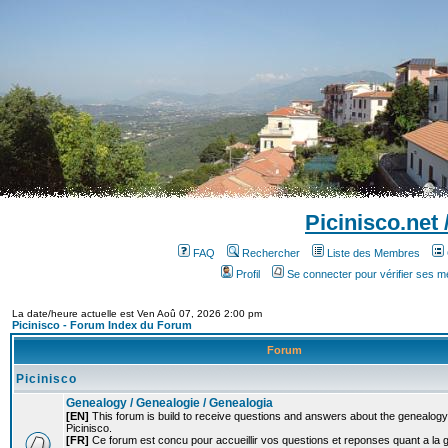
Picinisco.net
FAQ
Rechercher
Liste des Membres
Profil
Se connecter pour vérifier ses 
La date/heure actuelle est Ven Aoû 07, 2026 2:00 pm
Picinisco - Forum Index du Forum
Forum
Picinisco
Genealogy / Genealogie / Genealogia
[EN]
This forum is build to receive questions and answers about the genealogy o
Picinisco.
[FR]
Ce forum est concu pour accueillir vos questions et reponses quant a la 