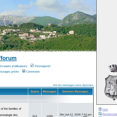
/forum
Groupes d'utilisateurs
S'enregistrer
messages privés
Connexion
Voir les messages sans réponses
Sujets
Messages
Derniers Messages
f the families of
FAQ
Recherche
Dim Juil 12, 2026 7:42 pm
genealogie des
312
1269