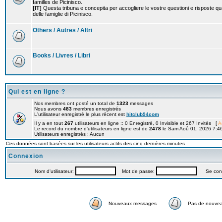
familles de Picinisco.
[IT]
Questa tribuna e concepita per accogliere le vostre questioni e risposte qu
delle famiglie di Picinisco.
Others / Autres / Altri
Books / Livres / Libri
Qui est en ligne ?
Nos membres ont posté un total de
1323
messages
Nous avons
483
membres enregistrés
L'utilisateur enregistré le plus récent est
hitclub94com
Il y a en tout
267
utilisateurs en ligne :: 0 Enregistré, 0 Invisible et 267 Invités [
A
Le record du nombre d'utilisateurs en ligne est de
2478
le Sam Aoû 01, 2026 7:4
Utilisateurs enregistrés : Aucun
Ces données sont basées sur les utilisateurs actifs des cinq dernières minutes
Connexion
Nom d'utilisateur:
Mot de passe:
Se connec
Nouveaux messages
Pas de nouve