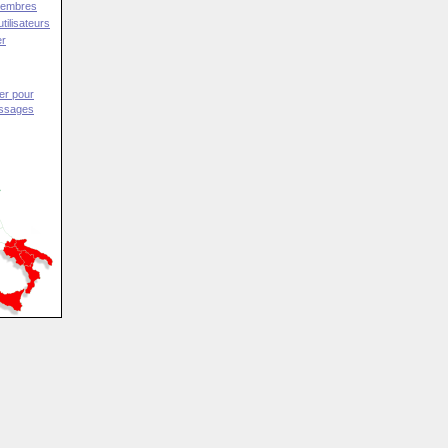
Membres
tilisateurs
er
er pour
essages