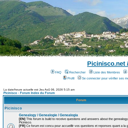
Picinisco.net
FAQ
Rechercher
Liste des Membres
Profil
Se connecter pour vérifier ses 
La date/heure actuelle est Jeu Aoû 06, 2026 5:15 am
Picinisco - Forum Index du Forum
Forum
Picinisco
Genealogy / Genealogie / Genealogia
[EN]
This forum is build to receive questions and answers about the genealogy o
Picinisco.
[FR]
Ce forum est concu pour accueillir vos questions et reponses quant a la 