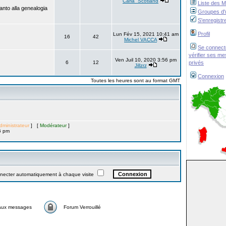
Carla_Scotland
Liste des 
anto alla genealogia
Groupes d'u
S'enregistr
Profil
Lun Fév 15, 2021 10:41 am
16
42
Michel VACCA
Se connect
vérifier ses m
Ven Juil 10, 2020 3:56 pm
6
12
privés
Jillzrz
Connexion
Toutes les heures sont au format GMT
dministrateur
] [
Modérateur
]
6 pm
ter automatiquement à chaque visite
aux messages
Forum Verrouillé