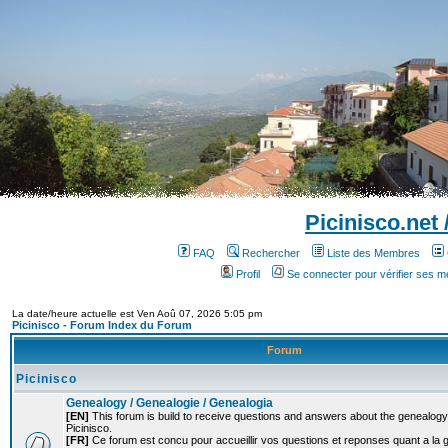
Picinisco.net
FAQ
Rechercher
Liste des Membres
Profil
Se connecter pour vérifier ses 
La date/heure actuelle est Ven Aoû 07, 2026 5:05 pm
Picinisco - Forum Index du Forum
Forum
Picinisco
Genealogy / Genealogie / Genealogia
[EN]
This forum is build to receive questions and answers about the genealogy o
Picinisco.
[FR]
Ce forum est concu pour accueillir vos questions et reponses quant a la 