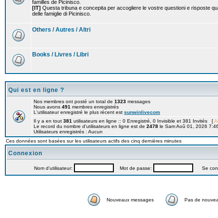
familles de Picinisco.
[IT]
Questa tribuna e concepita per accogliere le vostre questioni e risposte qu
delle famiglie di Picinisco.
Others / Autres / Altri
Books / Livres / Libri
Qui est en ligne ?
Nos membres ont posté un total de
1323
messages
Nous avons
491
membres enregistrés
L'utilisateur enregistré le plus récent est
sunwinlivecom
Il y a en tout
381
utilisateurs en ligne :: 0 Enregistré, 0 Invisible et 381 Invités [
A
Le record du nombre d'utilisateurs en ligne est de
2478
le Sam Aoû 01, 2026 7:4
Utilisateurs enregistrés : Aucun
Ces données sont basées sur les utilisateurs actifs des cinq dernières minutes
Connexion
Nom d'utilisateur:
Mot de passe:
Se connec
Nouveaux messages
Pas de nouve