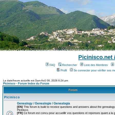
Picinisco.net
FAQ
Rechercher
Liste des Membres
Profil
Se connecter pour vérifier ses 
La date/heure actuelle est Sam Aoû 08, 2026 6:24 pm
Picinisco - Forum Index du Forum
Forum
Picinisco
Genealogy / Genealogie / Genealogia
[EN]
This forum is build to receive questions and answers about the genealogy o
Picinisco.
[FR]
Ce forum est concu pour accueillir vos questions et reponses quant a la 