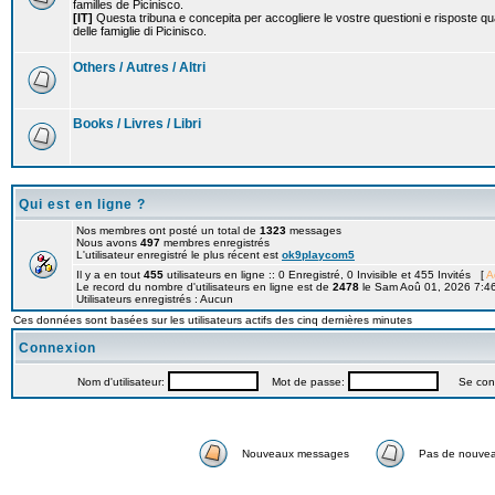
familles de Picinisco.
[IT]
Questa tribuna e concepita per accogliere le vostre questioni e risposte qu
delle famiglie di Picinisco.
Others / Autres / Altri
Books / Livres / Libri
Qui est en ligne ?
Nos membres ont posté un total de
1323
messages
Nous avons
497
membres enregistrés
L'utilisateur enregistré le plus récent est
ok9playcom5
Il y a en tout
455
utilisateurs en ligne :: 0 Enregistré, 0 Invisible et 455 Invités [
A
Le record du nombre d'utilisateurs en ligne est de
2478
le Sam Aoû 01, 2026 7:4
Utilisateurs enregistrés : Aucun
Ces données sont basées sur les utilisateurs actifs des cinq dernières minutes
Connexion
Nom d'utilisateur:
Mot de passe:
Se connec
Nouveaux messages
Pas de nouve