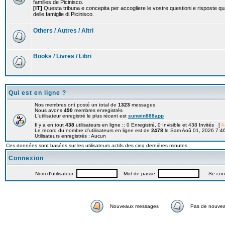
familles de Picinisco.
[IT]
Questa tribuna e concepita per accogliere le vostre questioni e risposte qu
delle famiglie di Picinisco.
Others / Autres / Altri
Books / Livres / Libri
Qui est en ligne ?
Nos membres ont posté un total de
1323
messages
Nous avons
490
membres enregistrés
L'utilisateur enregistré le plus récent est
sunwin888app
Il y a en tout
438
utilisateurs en ligne :: 0 Enregistré, 0 Invisible et 438 Invités [
A
Le record du nombre d'utilisateurs en ligne est de
2478
le Sam Aoû 01, 2026 7:4
Utilisateurs enregistrés : Aucun
Ces données sont basées sur les utilisateurs actifs des cinq dernières minutes
Connexion
Nom d'utilisateur:
Mot de passe:
Se connec
Nouveaux messages
Pas de nouve