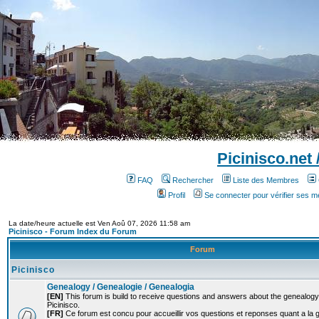
Picinisco.net
FAQ
Rechercher
Liste des Membres
Profil
Se connecter pour vérifier ses 
La date/heure actuelle est Ven Aoû 07, 2026 11:58 am
Picinisco - Forum Index du Forum
Forum
Picinisco
Genealogy / Genealogie / Genealogia
[EN]
This forum is build to receive questions and answers about the genealogy o
Picinisco.
[FR]
Ce forum est concu pour accueillir vos questions et reponses quant a la 