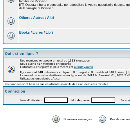
familles de Picinisco.
[IT]
Questa tribuna e concepita per accogliere le vostre questioni e risposte qu
delle famiglie di Picinisco.
Others / Autres / Altri
Books / Livres / Libri
Qui est en ligne ?
Nos membres ont posté un total de
1323
messages
Nous avons
497
membres enregistrés
L'utilisateur enregistré le plus récent est
ok9playcom5
Il y a en tout
648
utilisateurs en ligne :: 0 Enregistré, 0 Invisible et 648 Invités [
A
Le record du nombre d'utilisateurs en ligne est de
2478
le Sam Aoû 01, 2026 7:4
Utilisateurs enregistrés : Aucun
Ces données sont basées sur les utilisateurs actifs des cinq dernières minutes
Connexion
Nom d'utilisateur:
Mot de passe:
Se connec
Nouveaux messages
Pas de nouve