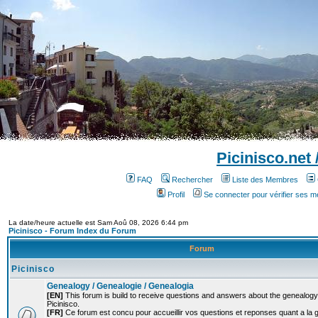
Picinisco.net
FAQ
Rechercher
Liste des Membres
Profil
Se connecter pour vérifier ses 
La date/heure actuelle est Sam Aoû 08, 2026 6:44 pm
Picinisco - Forum Index du Forum
Forum
Picinisco
Genealogy / Genealogie / Genealogia
[EN]
This forum is build to receive questions and answers about the genealogy o
Picinisco.
[FR]
Ce forum est concu pour accueillir vos questions et reponses quant a la 