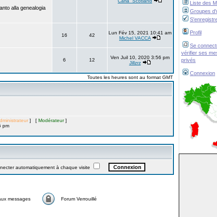
Carla_Scotland
Liste des 
anto alla genealogia
Groupes d'u
S'enregistr
Profil
Lun Fév 15, 2021 10:41 am
16
42
Michel VACCA
Se connect
vérifier ses m
Ven Juil 10, 2020 3:56 pm
6
12
privés
Jillzrz
Connexion
Toutes les heures sont au format GMT
dministrateur
] [
Modérateur
]
6 pm
ter automatiquement à chaque visite
aux messages
Forum Verrouillé