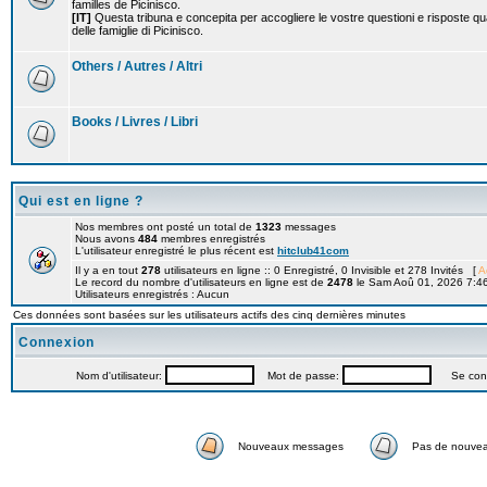
familles de Picinisco.
[IT]
Questa tribuna e concepita per accogliere le vostre questioni e risposte qu
delle famiglie di Picinisco.
Others / Autres / Altri
Books / Livres / Libri
Qui est en ligne ?
Nos membres ont posté un total de
1323
messages
Nous avons
484
membres enregistrés
L'utilisateur enregistré le plus récent est
hitclub41com
Il y a en tout
278
utilisateurs en ligne :: 0 Enregistré, 0 Invisible et 278 Invités [
A
Le record du nombre d'utilisateurs en ligne est de
2478
le Sam Aoû 01, 2026 7:4
Utilisateurs enregistrés : Aucun
Ces données sont basées sur les utilisateurs actifs des cinq dernières minutes
Connexion
Nom d'utilisateur:
Mot de passe:
Se connec
Nouveaux messages
Pas de nouve