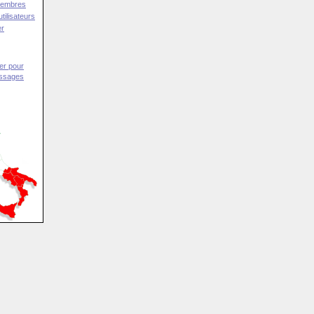
Membres
tilisateurs
er
er pour
essages