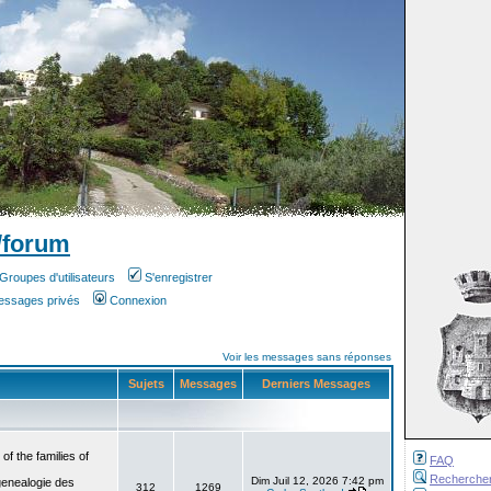
/forum
Groupes d'utilisateurs
S'enregistrer
messages privés
Connexion
Voir les messages sans réponses
Sujets
Messages
Derniers Messages
f the families of
FAQ
Recherche
Dim Juil 12, 2026 7:42 pm
genealogie des
312
1269