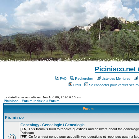
Picinisco.net
FAQ
Rechercher
Liste des Membres
Profil
Se connecter pour vérifier ses 
La date/heure actuelle est Jeu Aoû 06, 2026 6:15 am
Picinisco - Forum Index du Forum
Forum
Picinisco
Genealogy / Genealogie / Genealogia
[EN]
This forum is build to receive questions and answers about the genealogy o
Picinisco.
[FR]
Ce forum est concu pour accueillir vos questions et reponses quant a la 