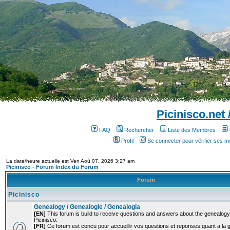
Picinisco.net
FAQ
Rechercher
Liste des Membres
Profil
Se connecter pour vérifier ses 
La date/heure actuelle est Ven Aoû 07, 2026 3:27 am
Picinisco - Forum Index du Forum
Forum
Picinisco
Genealogy / Genealogie / Genealogia
[EN]
This forum is build to receive questions and answers about the genealogy o
Picinisco.
[FR]
Ce forum est concu pour accueillir vos questions et reponses quant a la 