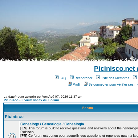
Picinisco.net
FAQ
Rechercher
Liste des Membres
Profil
Se connecter pour vérifier ses 
La date/heure actuelle est Ven Aoû 07, 2026 11:37 am
Picinisco - Forum Index du Forum
Forum
Picinisco
Genealogy / Genealogie / Genealogia
[EN]
This forum is build to receive questions and answers about the genealogy o
Picinisco.
[FR]
Ce forum est concu pour accueillir vos questions et reponses quant a la 