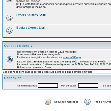
familles de Picinisco.
[IT]
Questa tribuna e concepita per accogliere le vostre questioni e risposte qu
delle famiglie di Picinisco.
Others / Autres / Altri
Books / Livres / Libri
Qui est en ligne ?
Nos membres ont posté un total de
1323
messages
Nous avons
490
membres enregistrés
L'utilisateur enregistré le plus récent est
sunwin888app
Il y a en tout
385
utilisateurs en ligne :: 0 Enregistré, 0 Invisible et 385 Invités [
A
Le record du nombre d'utilisateurs en ligne est de
2478
le Sam Aoû 01, 2026 7:4
Utilisateurs enregistrés : Aucun
Ces données sont basées sur les utilisateurs actifs des cinq dernières minutes
Connexion
Nom d'utilisateur:
Mot de passe:
Se connec
Nouveaux messages
Pas de nouve