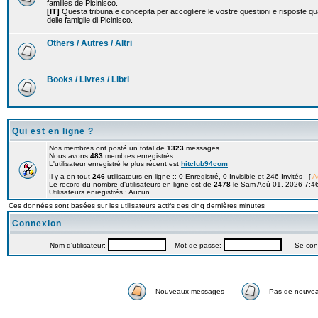
familles de Picinisco.
[IT]
Questa tribuna e concepita per accogliere le vostre questioni e risposte qu
delle famiglie di Picinisco.
Others / Autres / Altri
Books / Livres / Libri
Qui est en ligne ?
Nos membres ont posté un total de
1323
messages
Nous avons
483
membres enregistrés
L'utilisateur enregistré le plus récent est
hitclub94com
Il y a en tout
246
utilisateurs en ligne :: 0 Enregistré, 0 Invisible et 246 Invités [
A
Le record du nombre d'utilisateurs en ligne est de
2478
le Sam Aoû 01, 2026 7:4
Utilisateurs enregistrés : Aucun
Ces données sont basées sur les utilisateurs actifs des cinq dernières minutes
Connexion
Nom d'utilisateur:
Mot de passe:
Se connec
Nouveaux messages
Pas de nouve