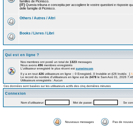
familles de Picinisco.
[IT]
Questa tribuna e concepita per accogliere le vostre questioni e risposte qu
delle famiglie di Picinisco.
Others / Autres / Altri
Books / Livres / Libri
Qui est en ligne ?
Nos membres ont posté un total de
1323
messages
Nous avons
496
membres enregistrés
L'utilisateur enregistré le plus récent est
sunwimcom
Il y a en tout
426
utilisateurs en ligne :: 0 Enregistré, 0 Invisible et 426 Invités [
A
Le record du nombre d'utilisateurs en ligne est de
2478
le Sam Aoû 01, 2026 7:4
Utilisateurs enregistrés : Aucun
Ces données sont basées sur les utilisateurs actifs des cinq dernières minutes
Connexion
Nom d'utilisateur:
Mot de passe:
Se connec
Nouveaux messages
Pas de nouve