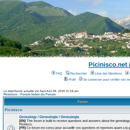
Picinisco.net
FAQ
Rechercher
Liste des Membres
Profil
Se connecter pour vérifier ses 
La date/heure actuelle est Sam Aoû 08, 2026 11:18 am
Picinisco - Forum Index du Forum
Forum
Picinisco
Genealogy / Genealogie / Genealogia
[EN]
This forum is build to receive questions and answers about the genealogy o
Picinisco.
[FR]
Ce forum est concu pour accueillir vos questions et reponses quant a la 