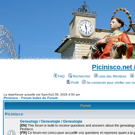
Picinisco.net
FAQ
Rechercher
Liste des Membres
Profil
Se connecter pour vérifier ses 
La date/heure actuelle est Sam Aoû 08, 2026 4:50 am
Picinisco - Forum Index du Forum
Forum
Picinisco
Genealogy / Genealogie / Genealogia
[EN]
This forum is build to receive questions and answers about the genealogy o
Picinisco.
[FR]
Ce forum est concu pour accueillir vos questions et reponses quant a la 