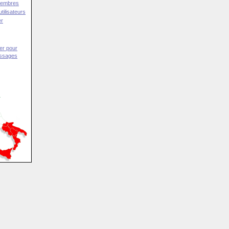
Membres
tilisateurs
er
er pour
essages