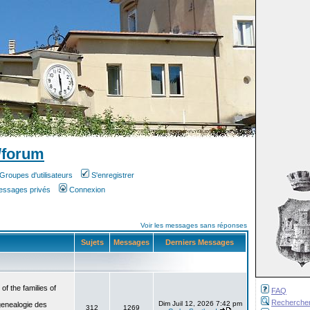
/forum
Groupes d'utilisateurs
S'enregistrer
messages privés
Connexion
Voir les messages sans réponses
Sujets
Messages
Derniers Messages
f the families of
FAQ
Recherche
Dim Juil 12, 2026 7:42 pm
genealogie des
312
1269