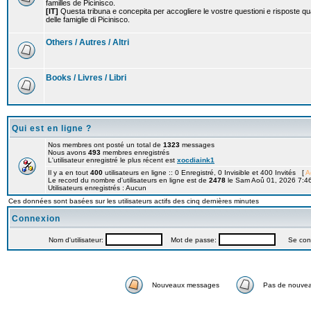
familles de Picinisco.
[IT]
Questa tribuna e concepita per accogliere le vostre questioni e risposte qu
delle famiglie di Picinisco.
Others / Autres / Altri
Books / Livres / Libri
Qui est en ligne ?
Nos membres ont posté un total de
1323
messages
Nous avons
493
membres enregistrés
L'utilisateur enregistré le plus récent est
xocdiaink1
Il y a en tout
400
utilisateurs en ligne :: 0 Enregistré, 0 Invisible et 400 Invités [
A
Le record du nombre d'utilisateurs en ligne est de
2478
le Sam Aoû 01, 2026 7:4
Utilisateurs enregistrés : Aucun
Ces données sont basées sur les utilisateurs actifs des cinq dernières minutes
Connexion
Nom d'utilisateur:
Mot de passe:
Se connec
Nouveaux messages
Pas de nouve