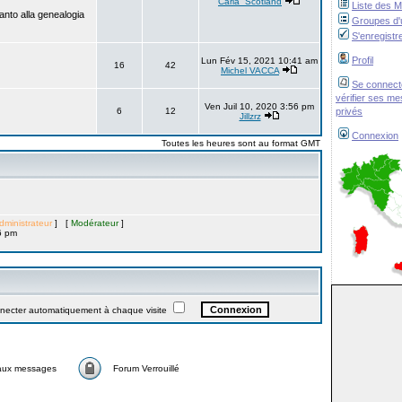
Carla_Scotland
Liste des 
anto alla genealogia
Groupes d'u
S'enregistr
Profil
Lun Fév 15, 2021 10:41 am
16
42
Michel VACCA
Se connect
vérifier ses m
Ven Juil 10, 2020 3:56 pm
6
12
privés
Jillzrz
Connexion
Toutes les heures sont au format GMT
dministrateur
] [
Modérateur
]
6 pm
ter automatiquement à chaque visite
aux messages
Forum Verrouillé