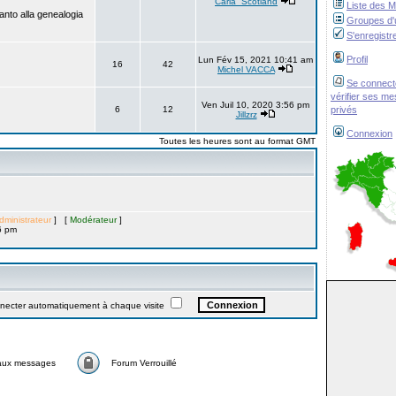
Carla_Scotland
Liste des 
anto alla genealogia
Groupes d'u
S'enregistr
Profil
Lun Fév 15, 2021 10:41 am
16
42
Michel VACCA
Se connect
vérifier ses m
Ven Juil 10, 2020 3:56 pm
6
12
privés
Jillzrz
Connexion
Toutes les heures sont au format GMT
dministrateur
] [
Modérateur
]
6 pm
ter automatiquement à chaque visite
aux messages
Forum Verrouillé