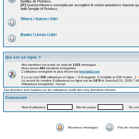
familles de Picinisco.
[IT]
Questa tribuna e concepita per accogliere le vostre questioni e risposte qu
delle famiglie di Picinisco.
Others / Autres / Altri
Books / Livres / Libri
Qui est en ligne ?
Nos membres ont posté un total de
1323
messages
Nous avons
484
membres enregistrés
L'utilisateur enregistré le plus récent est
hitclub41com
Il y a en tout
256
utilisateurs en ligne :: 0 Enregistré, 0 Invisible et 256 Invités [
A
Le record du nombre d'utilisateurs en ligne est de
2478
le Sam Aoû 01, 2026 7:4
Utilisateurs enregistrés : Aucun
Ces données sont basées sur les utilisateurs actifs des cinq dernières minutes
Connexion
Nom d'utilisateur:
Mot de passe:
Se connec
Nouveaux messages
Pas de nouve