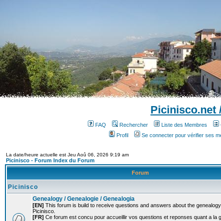
Picinisco.net
FAQ
Rechercher
Liste des Membres
Profil
Se connecter pour vérifier ses 
La date/heure actuelle est Jeu Aoû 06, 2026 9:19 am
Picinisco - Forum Index du Forum
Forum
Picinisco
Genealogy / Genealogie / Genealogia
[EN]
This forum is build to receive questions and answers about the genealogy o
Picinisco.
[FR]
Ce forum est concu pour accueillir vos questions et reponses quant a la 