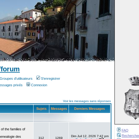
/forum
Groupes d'utilisateurs
S'enregistrer
messages privés
Connexion
Voir les messages sans réponses
Sujets
Messages
Derniers Messages
f the families of
FAQ
Recherche
Dim Juil 12, 2026 7:42 pm
genealogie des
312
1269