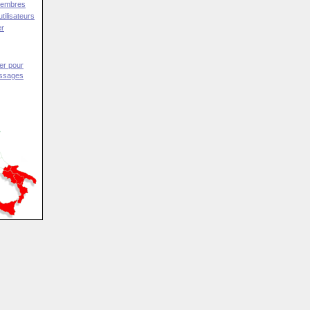
Membres
tilisateurs
er
er pour
essages