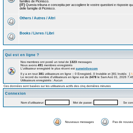
familles de Picinisco.
[IT]
Questa tribuna e concepita per accogliere le vostre questioni e risposte qu
delle famiglie di Picinisco.
Others / Autres / Altri
Books / Livres / Libri
Qui est en ligne ?
Nos membres ont posté un total de
1323
messages
Nous avons
491
membres enregistrés
L'utilisateur enregistré le plus récent est
sunwinlivecom
Il y a en tout
381
utilisateurs en ligne :: 0 Enregistré, 0 Invisible et 381 Invités [
A
Le record du nombre d'utilisateurs en ligne est de
2478
le Sam Aoû 01, 2026 7:4
Utilisateurs enregistrés : Aucun
Ces données sont basées sur les utilisateurs actifs des cinq dernières minutes
Connexion
Nom d'utilisateur:
Mot de passe:
Se connec
Nouveaux messages
Pas de nouve