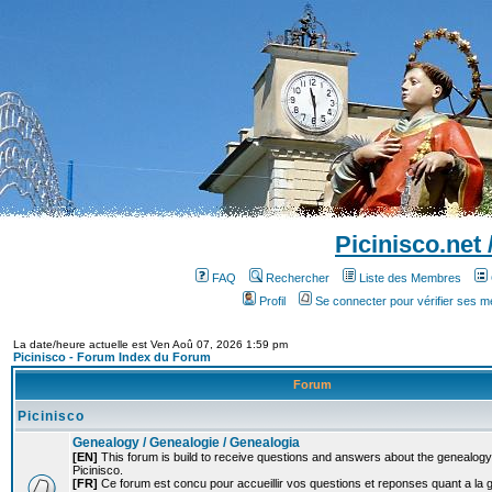
Picinisco.net
FAQ
Rechercher
Liste des Membres
Profil
Se connecter pour vérifier ses 
La date/heure actuelle est Ven Aoû 07, 2026 1:59 pm
Picinisco - Forum Index du Forum
Forum
Picinisco
Genealogy / Genealogie / Genealogia
[EN]
This forum is build to receive questions and answers about the genealogy o
Picinisco.
[FR]
Ce forum est concu pour accueillir vos questions et reponses quant a la 