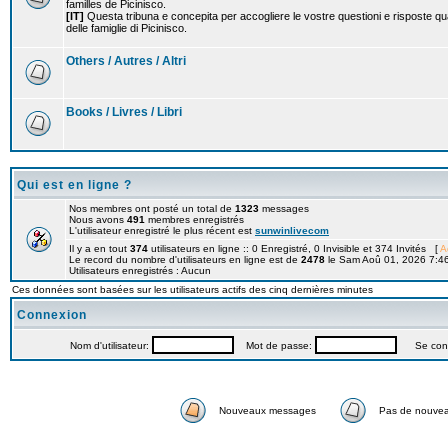
familles de Picinisco.
[IT]
Questa tribuna e concepita per accogliere le vostre questioni e risposte qu
delle famiglie di Picinisco.
Others / Autres / Altri
Books / Livres / Libri
Qui est en ligne ?
Nos membres ont posté un total de
1323
messages
Nous avons
491
membres enregistrés
L'utilisateur enregistré le plus récent est
sunwinlivecom
Il y a en tout
374
utilisateurs en ligne :: 0 Enregistré, 0 Invisible et 374 Invités [
A
Le record du nombre d'utilisateurs en ligne est de
2478
le Sam Aoû 01, 2026 7:4
Utilisateurs enregistrés : Aucun
Ces données sont basées sur les utilisateurs actifs des cinq dernières minutes
Connexion
Nom d'utilisateur:
Mot de passe:
Se connec
Nouveaux messages
Pas de nouve