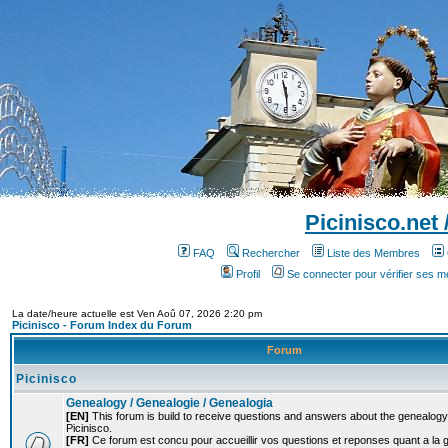
Picinisco.net
FAQ
Rechercher
Liste des Membres
Profil
Se connecter pour vérifier ses 
La date/heure actuelle est Ven Aoû 07, 2026 2:20 pm
Picinisco - Forum Index du Forum
Forum
Picinisco
Genealogy / Genealogie / Genealogia
[EN]
This forum is build to receive questions and answers about the genealogy o
Picinisco.
[FR]
Ce forum est concu pour accueillir vos questions et reponses quant a la 