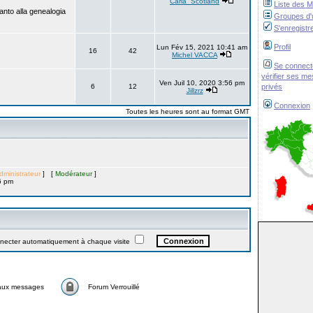
Carla_Scotland
Liste des 
anto alla genealogia
Groupes d'u
S'enregistr
Profil
Lun Fév 15, 2021 10:41 am
16
42
Michel VACCA
Se connect
vérifier ses m
Ven Juil 10, 2020 3:56 pm
6
12
privés
Jillzrz
Connexion
Toutes les heures sont au format GMT
dministrateur
] [
Modérateur
]
6 pm
ter automatiquement à chaque visite
aux messages
Forum Verrouillé