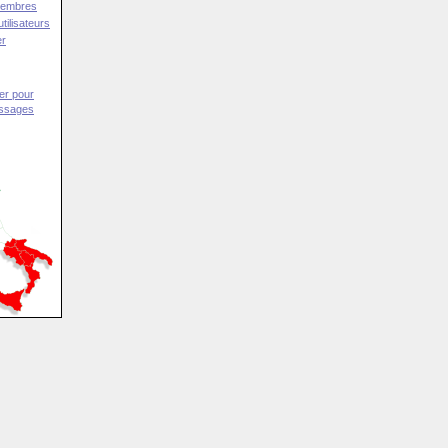
Membres
tilisateurs
er
er pour
essages