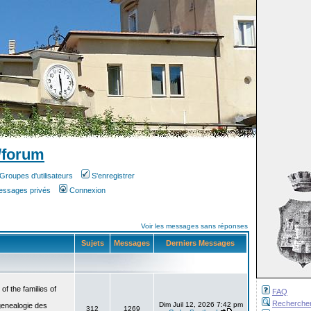
/forum
Groupes d'utilisateurs
S'enregistrer
messages privés
Connexion
Voir les messages sans réponses
Sujets
Messages
Derniers Messages
f the families of
FAQ
Recherche
Dim Juil 12, 2026 7:42 pm
genealogie des
312
1269