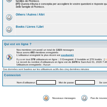
familles de Picinisco.
[IT]
Questa tribuna e concepita per accogliere le vostre questioni e risposte qu
delle famiglie di Picinisco.
Others / Autres / Altri
Books / Livres / Libri
Qui est en ligne ?
Nos membres ont posté un total de
1323
messages
Nous avons
493
membres enregistrés
L'utilisateur enregistré le plus récent est
xocdiaink1
Il y a en tout
378
utilisateurs en ligne :: 0 Enregistré, 0 Invisible et 378 Invités [
A
Le record du nombre d'utilisateurs en ligne est de
2478
le Sam Aoû 01, 2026 7:4
Utilisateurs enregistrés : Aucun
Ces données sont basées sur les utilisateurs actifs des cinq dernières minutes
Connexion
Nom d'utilisateur:
Mot de passe:
Se connec
Nouveaux messages
Pas de nouve