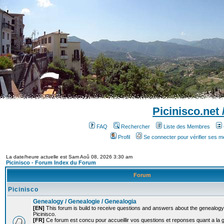
Picinisco.net
FAQ
Rechercher
Liste des Membres
Profil
Se connecter pour vérifier ses 
La date/heure actuelle est Sam Aoû 08, 2026 3:30 am
Picinisco - Forum Index du Forum
Forum
Picinisco
Genealogy / Genealogie / Genealogia
[EN]
This forum is build to receive questions and answers about the genealogy o
Picinisco.
[FR]
Ce forum est concu pour accueillir vos questions et reponses quant a la 