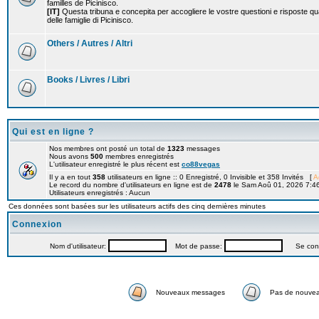
familles de Picinisco.
[IT]
Questa tribuna e concepita per accogliere le vostre questioni e risposte qu
delle famiglie di Picinisco.
Others / Autres / Altri
Books / Livres / Libri
Qui est en ligne ?
Nos membres ont posté un total de
1323
messages
Nous avons
500
membres enregistrés
L'utilisateur enregistré le plus récent est
co88vegas
Il y a en tout
358
utilisateurs en ligne :: 0 Enregistré, 0 Invisible et 358 Invités [
A
Le record du nombre d'utilisateurs en ligne est de
2478
le Sam Aoû 01, 2026 7:4
Utilisateurs enregistrés : Aucun
Ces données sont basées sur les utilisateurs actifs des cinq dernières minutes
Connexion
Nom d'utilisateur:
Mot de passe:
Se connec
Nouveaux messages
Pas de nouve