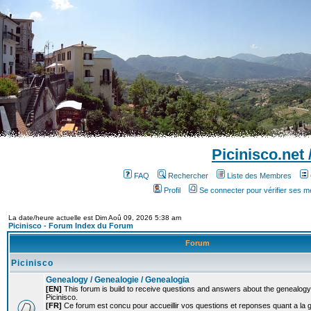
Picinisco.net
FAQ
Rechercher
Liste des Membres
Profil
Se connecter pour vérifier ses 
La date/heure actuelle est Dim Aoû 09, 2026 5:38 am
Picinisco - Forum Index du Forum
Forum
Picinisco
Genealogy / Genealogie / Genealogia
[EN]
This forum is build to receive questions and answers about the genealogy o
Picinisco.
[FR]
Ce forum est concu pour accueillir vos questions et reponses quant a la 