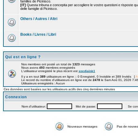
familles de Picinisco.
[IT]
Questa tribuna e concepita per accogliere le vostre questioni e risposte qu
delle famiglie di Picinisco.
Others / Autres / Altri
Books / Livres / Libri
Qui est en ligne ?
Nos membres ont posté un total de
1323
messages
Nous avons
493
membres enregistrés
L'utilisateur enregistré le plus récent est
xocdiaink1
Il y a en tout
389
utilisateurs en ligne :: 0 Enregistré, 0 Invisible et 389 Invités [
A
Le record du nombre d'utilisateurs en ligne est de
2478
le Sam Aoû 01, 2026 7:4
Utilisateurs enregistrés : Aucun
Ces données sont basées sur les utilisateurs actifs des cinq dernières minutes
Connexion
Nom d'utilisateur:
Mot de passe:
Se connec
Nouveaux messages
Pas de nouve