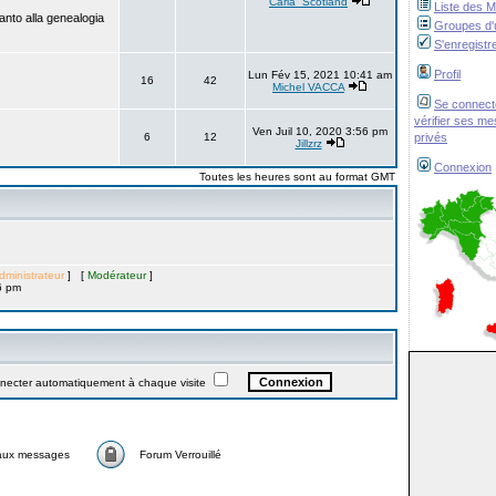
Carla_Scotland
Liste des 
anto alla genealogia
Groupes d'u
S'enregistr
Profil
Lun Fév 15, 2021 10:41 am
16
42
Michel VACCA
Se connect
vérifier ses m
Ven Juil 10, 2020 3:56 pm
6
12
privés
Jillzrz
Connexion
Toutes les heures sont au format GMT
dministrateur
] [
Modérateur
]
6 pm
ter automatiquement à chaque visite
aux messages
Forum Verrouillé