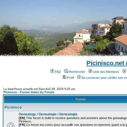
Picinisco.net
FAQ
Rechercher
Liste des Membres
Profil
Se connecter pour vérifier ses 
La date/heure actuelle est Sam Aoû 08, 2026 5:20 am
Picinisco - Forum Index du Forum
Forum
Picinisco
Genealogy / Genealogie / Genealogia
[EN]
This forum is build to receive questions and answers about the genealogy o
Picinisco.
[FR]
Ce forum est concu pour accueillir vos questions et reponses quant a la 