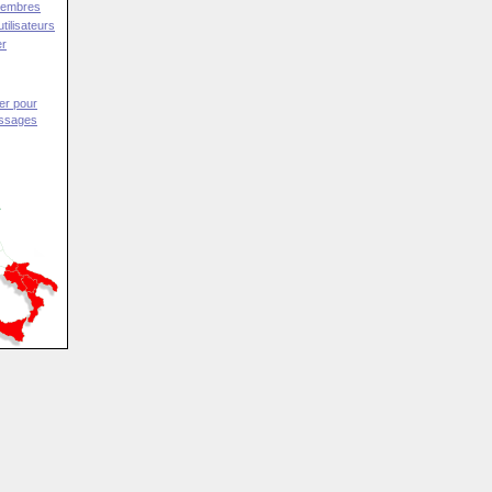
Membres
tilisateurs
er
er pour
essages