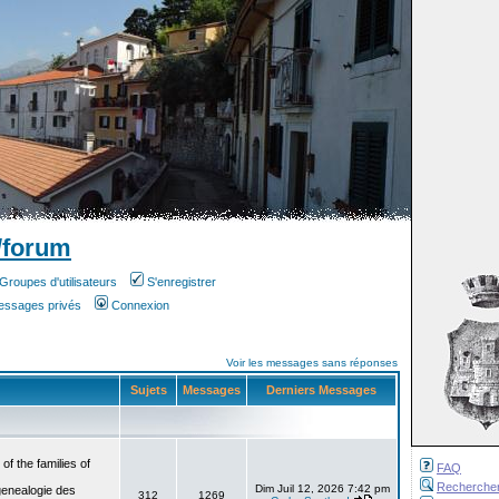
/forum
Groupes d'utilisateurs
S'enregistrer
messages privés
Connexion
Voir les messages sans réponses
Sujets
Messages
Derniers Messages
f the families of
FAQ
Recherche
Dim Juil 12, 2026 7:42 pm
genealogie des
312
1269