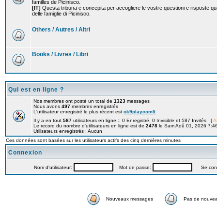
familles de Picinisco.
[IT]
Questa tribuna e concepita per accogliere le vostre questioni e risposte qu
delle famiglie di Picinisco.
Others / Autres / Altri
Books / Livres / Libri
Qui est en ligne ?
Nos membres ont posté un total de
1323
messages
Nous avons
497
membres enregistrés
L'utilisateur enregistré le plus récent est
ok9playcom5
Il y a en tout
587
utilisateurs en ligne :: 0 Enregistré, 0 Invisible et 587 Invités [
A
Le record du nombre d'utilisateurs en ligne est de
2478
le Sam Aoû 01, 2026 7:4
Utilisateurs enregistrés : Aucun
Ces données sont basées sur les utilisateurs actifs des cinq dernières minutes
Connexion
Nom d'utilisateur:
Mot de passe:
Se connec
Nouveaux messages
Pas de nouve