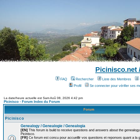
Picinisco.net
FAQ
Rechercher
Liste des Membres
Profil
Se connecter pour vérifier ses 
La date/heure actuelle est Sam Aoû 08, 2026 4:42 pm
Picinisco - Forum Index du Forum
Forum
Picinisco
Genealogy / Genealogie / Genealogia
[EN]
This forum is build to receive questions and answers about the genealogy o
Picinisco.
[FR]
Ce forum est concu pour accueillir vos questions et reponses quant a la 