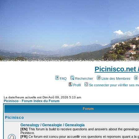
Picinisco.net
FAQ
Rechercher
Liste des Membres
Profil
Se connecter pour vérifier ses 
La date/heure actuelle est Dim Aoû 09, 2026 5:13 am
Picinisco - Forum Index du Forum
Forum
Picinisco
Genealogy / Genealogie / Genealogia
[EN]
This forum is build to receive questions and answers about the genealogy o
Picinisco.
[FR]
Ce forum est concu pour accueillir vos questions et reponses quant a la 