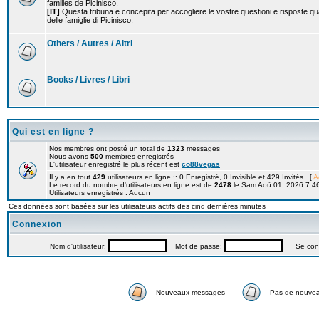
familles de Picinisco.
[IT]
Questa tribuna e concepita per accogliere le vostre questioni e risposte qu
delle famiglie di Picinisco.
Others / Autres / Altri
Books / Livres / Libri
Qui est en ligne ?
Nos membres ont posté un total de
1323
messages
Nous avons
500
membres enregistrés
L'utilisateur enregistré le plus récent est
co88vegas
Il y a en tout
429
utilisateurs en ligne :: 0 Enregistré, 0 Invisible et 429 Invités [
A
Le record du nombre d'utilisateurs en ligne est de
2478
le Sam Aoû 01, 2026 7:4
Utilisateurs enregistrés : Aucun
Ces données sont basées sur les utilisateurs actifs des cinq dernières minutes
Connexion
Nom d'utilisateur:
Mot de passe:
Se connec
Nouveaux messages
Pas de nouve