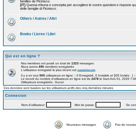
familles de Picinisco.
[IT]
Questa tribuna e concepita per accogliere le vostre questioni e risposte qu
delle famiglie di Picinisco.
Others / Autres / Altri
Books / Livres / Libri
Qui est en ligne ?
Nos membres ont posté un total de
1323
messages
Nous avons
496
membres enregistrés
L'utilisateur enregistré le plus récent est
sunwimcom
Il y a en tout
505
utilisateurs en ligne :: 0 Enregistré, 0 Invisible et 505 Invités [
A
Le record du nombre d'utilisateurs en ligne est de
2478
le Sam Aoû 01, 2026 7:4
Utilisateurs enregistrés : Aucun
Ces données sont basées sur les utilisateurs actifs des cinq dernières minutes
Connexion
Nom d'utilisateur:
Mot de passe:
Se connec
Nouveaux messages
Pas de nouve