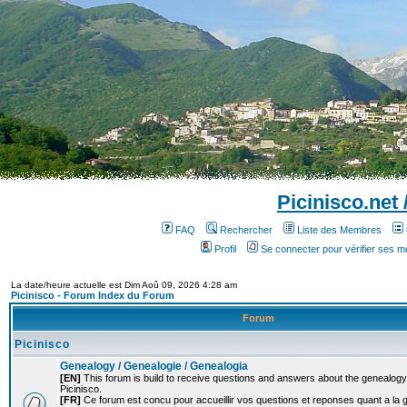
Picinisco.net
FAQ
Rechercher
Liste des Membres
Profil
Se connecter pour vérifier ses 
La date/heure actuelle est Dim Aoû 09, 2026 4:28 am
Picinisco - Forum Index du Forum
Forum
Picinisco
Genealogy / Genealogie / Genealogia
[EN]
This forum is build to receive questions and answers about the genealogy o
Picinisco.
[FR]
Ce forum est concu pour accueillir vos questions et reponses quant a la 