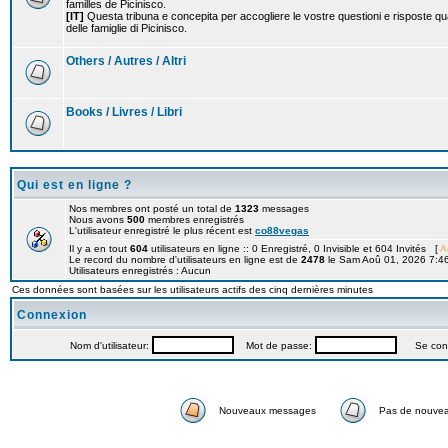
familles de Picinisco.
[IT]
Questa tribuna e concepita per accogliere le vostre questioni e risposte qu
delle famiglie di Picinisco.
Others / Autres / Altri
Books / Livres / Libri
Qui est en ligne ?
Nos membres ont posté un total de
1323
messages
Nous avons
500
membres enregistrés
L'utilisateur enregistré le plus récent est
co88vegas
Il y a en tout
604
utilisateurs en ligne :: 0 Enregistré, 0 Invisible et 604 Invités [
A
Le record du nombre d'utilisateurs en ligne est de
2478
le Sam Aoû 01, 2026 7:4
Utilisateurs enregistrés : Aucun
Ces données sont basées sur les utilisateurs actifs des cinq dernières minutes
Connexion
Nom d'utilisateur:
Mot de passe:
Se connec
Nouveaux messages
Pas de nouve