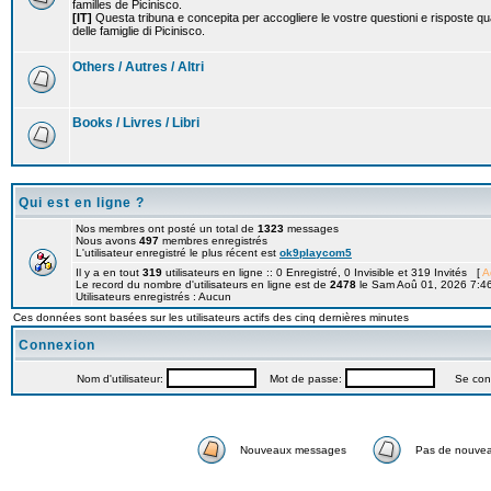
familles de Picinisco.
[IT]
Questa tribuna e concepita per accogliere le vostre questioni e risposte qu
delle famiglie di Picinisco.
Others / Autres / Altri
Books / Livres / Libri
Qui est en ligne ?
Nos membres ont posté un total de
1323
messages
Nous avons
497
membres enregistrés
L'utilisateur enregistré le plus récent est
ok9playcom5
Il y a en tout
319
utilisateurs en ligne :: 0 Enregistré, 0 Invisible et 319 Invités [
A
Le record du nombre d'utilisateurs en ligne est de
2478
le Sam Aoû 01, 2026 7:4
Utilisateurs enregistrés : Aucun
Ces données sont basées sur les utilisateurs actifs des cinq dernières minutes
Connexion
Nom d'utilisateur:
Mot de passe:
Se connec
Nouveaux messages
Pas de nouve