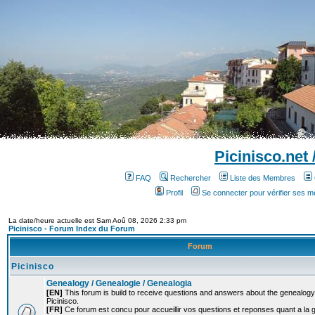
Picinisco.net
FAQ
Rechercher
Liste des Membres
Profil
Se connecter pour vérifier ses 
La date/heure actuelle est Sam Aoû 08, 2026 2:33 pm
Picinisco - Forum Index du Forum
Forum
Picinisco
Genealogy / Genealogie / Genealogia
[EN]
This forum is build to receive questions and answers about the genealogy o
Picinisco.
[FR]
Ce forum est concu pour accueillir vos questions et reponses quant a la 