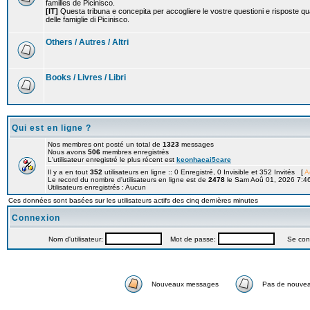
familles de Picinisco.
[IT]
Questa tribuna e concepita per accogliere le vostre questioni e risposte qu
delle famiglie di Picinisco.
Others / Autres / Altri
Books / Livres / Libri
Qui est en ligne ?
Nos membres ont posté un total de
1323
messages
Nous avons
506
membres enregistrés
L'utilisateur enregistré le plus récent est
keonhacai5care
Il y a en tout
352
utilisateurs en ligne :: 0 Enregistré, 0 Invisible et 352 Invités [
A
Le record du nombre d'utilisateurs en ligne est de
2478
le Sam Aoû 01, 2026 7:4
Utilisateurs enregistrés : Aucun
Ces données sont basées sur les utilisateurs actifs des cinq dernières minutes
Connexion
Nom d'utilisateur:
Mot de passe:
Se connec
Nouveaux messages
Pas de nouve