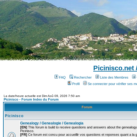
Picinisco.net
FAQ
Rechercher
Liste des Membres
Profil
Se connecter pour vérifier ses 
La date/heure actuelle est Dim Aoû 09, 2026 7:50 am
Picinisco - Forum Index du Forum
Forum
Picinisco
Genealogy / Genealogie / Genealogia
[EN]
This forum is build to receive questions and answers about the genealogy o
Picinisco.
[FR]
Ce forum est concu pour accueillir vos questions et reponses quant a la 