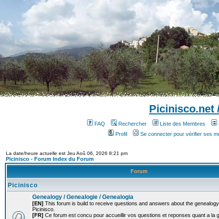
Picinisco.net
FAQ
Rechercher
Liste des Membres
Profil
Se connecter pour vérifier ses 
La date/heure actuelle est Jeu Aoû 06, 2026 8:21 pm
Picinisco - Forum Index du Forum
Forum
Picinisco
Genealogy / Genealogie / Genealogia
[EN]
This forum is build to receive questions and answers about the genealogy o
Picinisco.
[FR]
Ce forum est concu pour accueillir vos questions et reponses quant a la 