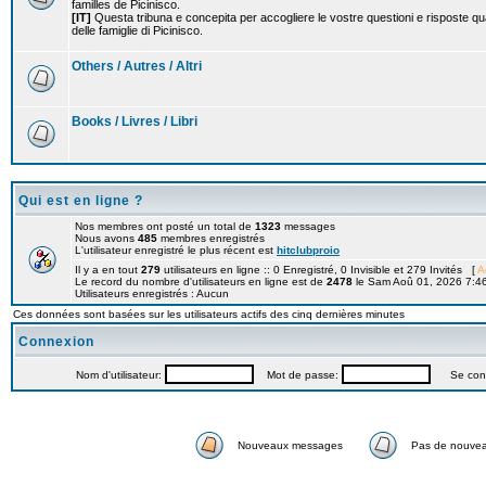
familles de Picinisco.
[IT]
Questa tribuna e concepita per accogliere le vostre questioni e risposte qu
delle famiglie di Picinisco.
Others / Autres / Altri
Books / Livres / Libri
Qui est en ligne ?
Nos membres ont posté un total de
1323
messages
Nous avons
485
membres enregistrés
L'utilisateur enregistré le plus récent est
hitclubproio
Il y a en tout
279
utilisateurs en ligne :: 0 Enregistré, 0 Invisible et 279 Invités [
A
Le record du nombre d'utilisateurs en ligne est de
2478
le Sam Aoû 01, 2026 7:4
Utilisateurs enregistrés : Aucun
Ces données sont basées sur les utilisateurs actifs des cinq dernières minutes
Connexion
Nom d'utilisateur:
Mot de passe:
Se connec
Nouveaux messages
Pas de nouve