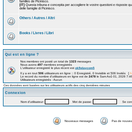
familles de Picinisco.
[IT]
Questa tribuna e concepita per accogliere le vostre questioni e risposte qu
delle famiglie di Picinisco.
Others / Autres / Altri
Books / Livres / Libri
Qui est en ligne ?
Nos membres ont posté un total de
1323
messages
Nous avons
497
membres enregistrés
L'utilisateur enregistré le plus récent est
ok9playcom5
Il y a en tout
506
utilisateurs en ligne :: 0 Enregistré, 0 Invisible et 506 Invités [
A
Le record du nombre d'utilisateurs en ligne est de
2478
le Sam Aoû 01, 2026 7:4
Utilisateurs enregistrés : Aucun
Ces données sont basées sur les utilisateurs actifs des cinq dernières minutes
Connexion
Nom d'utilisateur:
Mot de passe:
Se connec
Nouveaux messages
Pas de nouve