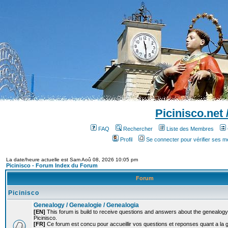
Picinisco.net
FAQ
Rechercher
Liste des Membres
Profil
Se connecter pour vérifier ses 
La date/heure actuelle est Sam Aoû 08, 2026 10:05 pm
Picinisco - Forum Index du Forum
Forum
Picinisco
Genealogy / Genealogie / Genealogia
[EN]
This forum is build to receive questions and answers about the genealogy o
Picinisco.
[FR]
Ce forum est concu pour accueillir vos questions et reponses quant a la 