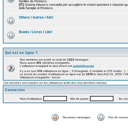
familles de Picinisco.
[IT]
Questa tribuna e concepita per accogliere le vostre questioni e risposte qu
delle famiglie di Picinisco.
Others / Autres / Altri
Books / Livres / Libri
Qui est en ligne ?
Nos membres ont posté un total de
1323
messages
Nous avons
491
membres enregistrés
L'utilisateur enregistré le plus récent est
sunwinlivecom
Il y a en tout
376
utilisateurs en ligne :: 0 Enregistré, 0 Invisible et 376 Invités [
A
Le record du nombre d'utilisateurs en ligne est de
2478
le Sam Aoû 01, 2026 7:4
Utilisateurs enregistrés : Aucun
Ces données sont basées sur les utilisateurs actifs des cinq dernières minutes
Connexion
Nom d'utilisateur:
Mot de passe:
Se connec
Nouveaux messages
Pas de nouve