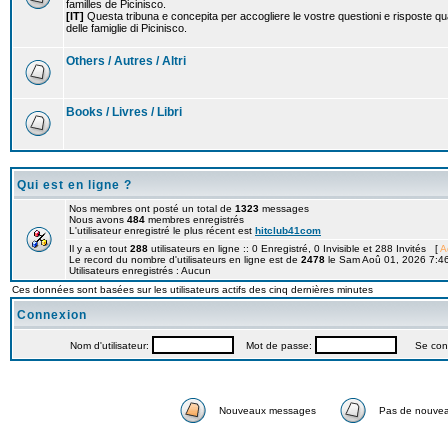
familles de Picinisco.
[IT]
Questa tribuna e concepita per accogliere le vostre questioni e risposte qu
delle famiglie di Picinisco.
Others / Autres / Altri
Books / Livres / Libri
Qui est en ligne ?
Nos membres ont posté un total de
1323
messages
Nous avons
484
membres enregistrés
L'utilisateur enregistré le plus récent est
hitclub41com
Il y a en tout
288
utilisateurs en ligne :: 0 Enregistré, 0 Invisible et 288 Invités [
A
Le record du nombre d'utilisateurs en ligne est de
2478
le Sam Aoû 01, 2026 7:4
Utilisateurs enregistrés : Aucun
Ces données sont basées sur les utilisateurs actifs des cinq dernières minutes
Connexion
Nom d'utilisateur:
Mot de passe:
Se connec
Nouveaux messages
Pas de nouve