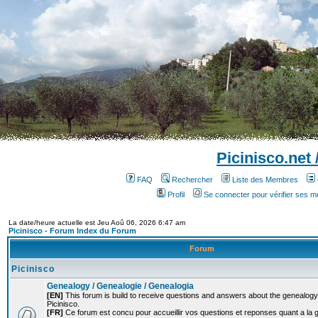
Picinisco.net
FAQ
Rechercher
Liste des Membres
Profil
Se connecter pour vérifier ses 
La date/heure actuelle est Jeu Aoû 06, 2026 6:47 am
Picinisco - Forum Index du Forum
Forum
Picinisco
Genealogy / Genealogie / Genealogia
[EN]
This forum is build to receive questions and answers about the genealogy o
Picinisco.
[FR]
Ce forum est concu pour accueillir vos questions et reponses quant a la 