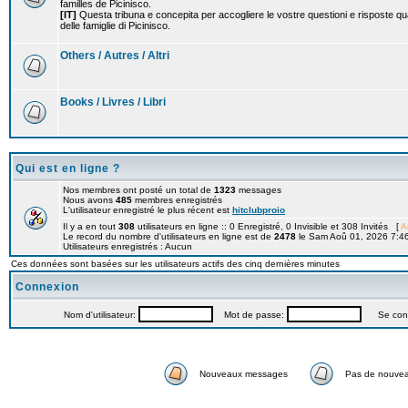
familles de Picinisco.
[IT]
Questa tribuna e concepita per accogliere le vostre questioni e risposte qu
delle famiglie di Picinisco.
Others / Autres / Altri
Books / Livres / Libri
Qui est en ligne ?
Nos membres ont posté un total de
1323
messages
Nous avons
485
membres enregistrés
L'utilisateur enregistré le plus récent est
hitclubproio
Il y a en tout
308
utilisateurs en ligne :: 0 Enregistré, 0 Invisible et 308 Invités [
A
Le record du nombre d'utilisateurs en ligne est de
2478
le Sam Aoû 01, 2026 7:4
Utilisateurs enregistrés : Aucun
Ces données sont basées sur les utilisateurs actifs des cinq dernières minutes
Connexion
Nom d'utilisateur:
Mot de passe:
Se connec
Nouveaux messages
Pas de nouve