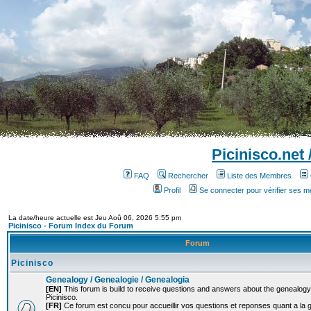
Picinisco.net
FAQ
Rechercher
Liste des Membres
Profil
Se connecter pour vérifier ses 
La date/heure actuelle est Jeu Aoû 06, 2026 5:55 pm
Picinisco - Forum Index du Forum
Forum
Picinisco
Genealogy / Genealogie / Genealogia
[EN]
This forum is build to receive questions and answers about the genealogy o
Picinisco.
[FR]
Ce forum est concu pour accueillir vos questions et reponses quant a la 