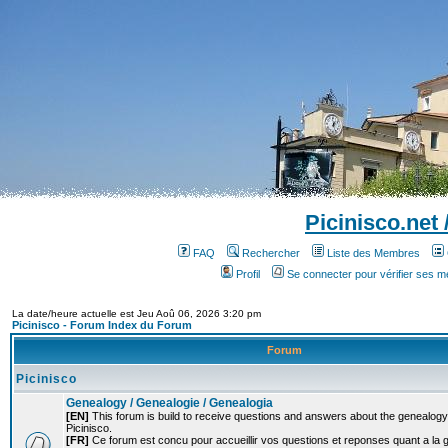
Picinisco.net
FAQ
Rechercher
Liste des Membres
Profil
Se connecter pour vérifier ses 
La date/heure actuelle est Jeu Aoû 06, 2026 3:20 pm
Picinisco - Forum Index du Forum
Forum
Picinisco
Genealogy / Genealogie / Genealogia
[EN]
This forum is build to receive questions and answers about the genealogy o
Picinisco.
[FR]
Ce forum est concu pour accueillir vos questions et reponses quant a la 