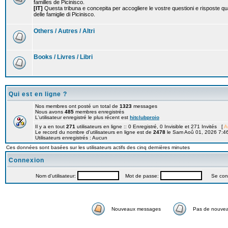
familles de Picinisco.
[IT]
Questa tribuna e concepita per accogliere le vostre questioni e risposte qu
delle famiglie di Picinisco.
Others / Autres / Altri
Books / Livres / Libri
Qui est en ligne ?
Nos membres ont posté un total de
1323
messages
Nous avons
485
membres enregistrés
L'utilisateur enregistré le plus récent est
hitclubproio
Il y a en tout
271
utilisateurs en ligne :: 0 Enregistré, 0 Invisible et 271 Invités [
A
Le record du nombre d'utilisateurs en ligne est de
2478
le Sam Aoû 01, 2026 7:4
Utilisateurs enregistrés : Aucun
Ces données sont basées sur les utilisateurs actifs des cinq dernières minutes
Connexion
Nom d'utilisateur:
Mot de passe:
Se connec
Nouveaux messages
Pas de nouve