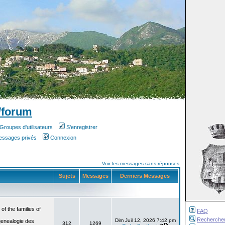
/forum
Groupes d'utilisateurs
S'enregistrer
messages privés
Connexion
Voir les messages sans réponses
Sujets
Messages
Derniers Messages
f the families of
FAQ
Recherche
Dim Juil 12, 2026 7:42 pm
genealogie des
312
1269