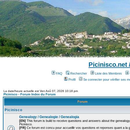
Picinisco.net
FAQ
Rechercher
Liste des Membres
Profil
Se connecter pour vérifier ses 
La date/heure actuelle est Ven Aoû 07, 2026 10:18 pm
Picinisco - Forum Index du Forum
Forum
Picinisco
Genealogy / Genealogie / Genealogia
[EN]
This forum is build to receive questions and answers about the genealogy o
Picinisco.
[FR]
Ce forum est concu pour accueillir vos questions et reponses quant a la 