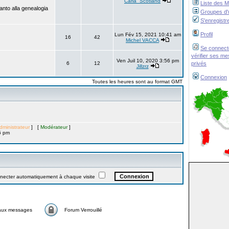
Carla_Scotland
Liste des 
anto alla genealogia
Groupes d'u
S'enregistr
Profil
Lun Fév 15, 2021 10:41 am
16
42
Michel VACCA
Se connect
vérifier ses m
Ven Juil 10, 2020 3:56 pm
6
12
privés
Jillzrz
Connexion
Toutes les heures sont au format GMT
dministrateur
] [
Modérateur
]
6 pm
ter automatiquement à chaque visite
aux messages
Forum Verrouillé