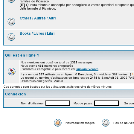
familles de Picinisco.
[IT]
Questa tribuna e concepita per accogliere le vostre questioni e risposte qu
delle famiglie di Picinisco.
Others / Autres / Altri
Books / Livres / Libri
Qui est en ligne ?
Nos membres ont posté un total de
1323
messages
Nous avons
491
membres enregistrés
L'utilisateur enregistré le plus récent est
sunwinlivecom
Il y a en tout
367
utilisateurs en ligne :: 0 Enregistré, 0 Invisible et 367 Invités [
A
Le record du nombre d'utilisateurs en ligne est de
2478
le Sam Aoû 01, 2026 7:4
Utilisateurs enregistrés : Aucun
Ces données sont basées sur les utilisateurs actifs des cinq dernières minutes
Connexion
Nom d'utilisateur:
Mot de passe:
Se connec
Nouveaux messages
Pas de nouve