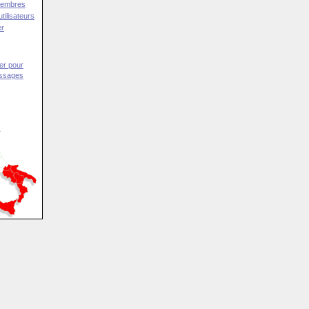
Membres
tilisateurs
er
er pour
essages