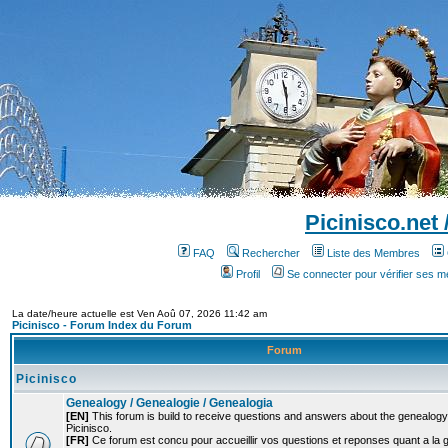
Picinisco.net
FAQ
Rechercher
Liste des Membres
Profil
Se connecter pour vérifier ses 
La date/heure actuelle est Ven Aoû 07, 2026 11:42 am
Picinisco - Forum Index du Forum
Forum
Picinisco
Genealogy / Genealogie / Genealogia
[EN]
This forum is build to receive questions and answers about the genealogy o
Picinisco.
[FR]
Ce forum est concu pour accueillir vos questions et reponses quant a la 