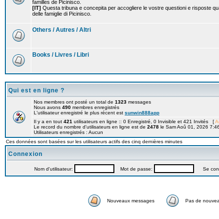
familles de Picinisco.
[IT]
Questa tribuna e concepita per accogliere le vostre questioni e risposte qu
delle famiglie di Picinisco.
Others / Autres / Altri
Books / Livres / Libri
Qui est en ligne ?
Nos membres ont posté un total de
1323
messages
Nous avons
490
membres enregistrés
L'utilisateur enregistré le plus récent est
sunwin888app
Il y a en tout
421
utilisateurs en ligne :: 0 Enregistré, 0 Invisible et 421 Invités [
A
Le record du nombre d'utilisateurs en ligne est de
2478
le Sam Aoû 01, 2026 7:4
Utilisateurs enregistrés : Aucun
Ces données sont basées sur les utilisateurs actifs des cinq dernières minutes
Connexion
Nom d'utilisateur:
Mot de passe:
Se connec
Nouveaux messages
Pas de nouve