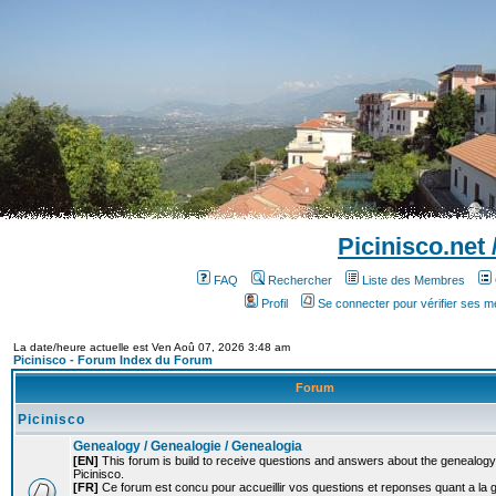
Picinisco.net
FAQ
Rechercher
Liste des Membres
Profil
Se connecter pour vérifier ses 
La date/heure actuelle est Ven Aoû 07, 2026 3:48 am
Picinisco - Forum Index du Forum
Forum
Picinisco
Genealogy / Genealogie / Genealogia
[EN]
This forum is build to receive questions and answers about the genealogy o
Picinisco.
[FR]
Ce forum est concu pour accueillir vos questions et reponses quant a la 