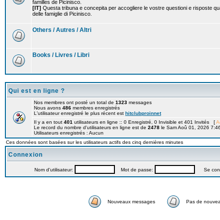
familles de Picinisco.
[IT]
Questa tribuna e concepita per accogliere le vostre questioni e risposte qu
delle famiglie di Picinisco.
Others / Autres / Altri
Books / Livres / Libri
Qui est en ligne ?
Nos membres ont posté un total de
1323
messages
Nous avons
486
membres enregistrés
L'utilisateur enregistré le plus récent est
hitclubproinnet
Il y a en tout
401
utilisateurs en ligne :: 0 Enregistré, 0 Invisible et 401 Invités [
A
Le record du nombre d'utilisateurs en ligne est de
2478
le Sam Aoû 01, 2026 7:4
Utilisateurs enregistrés : Aucun
Ces données sont basées sur les utilisateurs actifs des cinq dernières minutes
Connexion
Nom d'utilisateur:
Mot de passe:
Se connec
Nouveaux messages
Pas de nouve