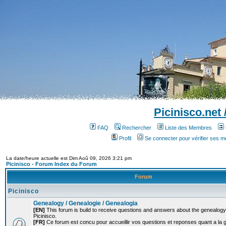
Picinisco.net
FAQ
Rechercher
Liste des Membres
Profil
Se connecter pour vérifier ses 
La date/heure actuelle est Dim Aoû 09, 2026 3:21 pm
Picinisco - Forum Index du Forum
Forum
Picinisco
Genealogy / Genealogie / Genealogia
[EN]
This forum is build to receive questions and answers about the genealogy o
Picinisco.
[FR]
Ce forum est concu pour accueillir vos questions et reponses quant a la 