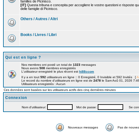
familles de Picinisco.
[IT]
Questa tribuna e concepita per accogliere le vostre questioni e risposte qu
delle famiglie di Picinisco.
Others / Autres / Altri
Books / Livres / Libri
Qui est en ligne ?
Nos membres ont posté un total de
1323
messages
Nous avons
508
membres enregistrés
L'utilisateur enregistré le plus récent est
hi88ccom
Il y a en tout
592
utilisateurs en ligne :: 0 Enregistré, 0 Invisible et 592 Invités [
A
Le record du nombre d'utilisateurs en ligne est de
2478
le Sam Aoû 01, 2026 7:4
Utilisateurs enregistrés : Aucun
Ces données sont basées sur les utilisateurs actifs des cinq dernières minutes
Connexion
Nom d'utilisateur:
Mot de passe:
Se connec
Nouveaux messages
Pas de nouve