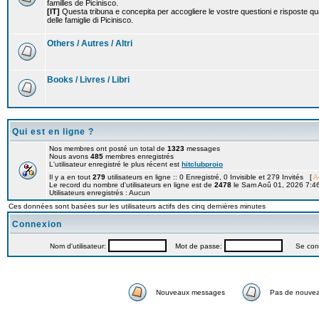
familles de Picinisco.
[IT]
Questa tribuna e concepita per accogliere le vostre questioni e risposte qu
delle famiglie di Picinisco.
Others / Autres / Altri
Books / Livres / Libri
Qui est en ligne ?
Nos membres ont posté un total de
1323
messages
Nous avons
485
membres enregistrés
L'utilisateur enregistré le plus récent est
hitclubproio
Il y a en tout
279
utilisateurs en ligne :: 0 Enregistré, 0 Invisible et 279 Invités [
A
Le record du nombre d'utilisateurs en ligne est de
2478
le Sam Aoû 01, 2026 7:4
Utilisateurs enregistrés : Aucun
Ces données sont basées sur les utilisateurs actifs des cinq dernières minutes
Connexion
Nom d'utilisateur:
Mot de passe:
Se connec
Nouveaux messages
Pas de nouve