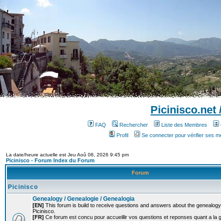
Picinisco.net
FAQ
Rechercher
Liste des Membres
Profil
Se connecter pour vérifier ses 
La date/heure actuelle est Jeu Aoû 06, 2026 9:45 pm
Picinisco - Forum Index du Forum
Forum
Picinisco
Genealogy / Genealogie / Genealogia
[EN]
This forum is build to receive questions and answers about the genealogy o
Picinisco.
[FR]
Ce forum est concu pour accueillir vos questions et reponses quant a la 