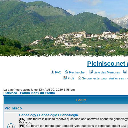
Picinisco.net
FAQ
Rechercher
Liste des Membres
Profil
Se connecter pour vérifier ses 
La date/heure actuelle est Dim Aoû 09, 2026 1:58 pm
Picinisco - Forum Index du Forum
Forum
Picinisco
Genealogy / Genealogie / Genealogia
[EN]
This forum is build to receive questions and answers about the genealogy o
Picinisco.
[FR]
Ce forum est concu pour accueillir vos questions et reponses quant a la 