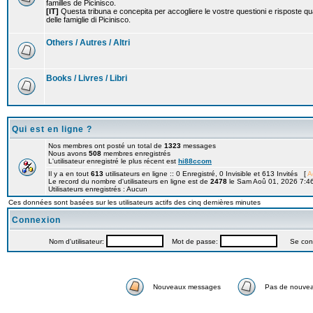
familles de Picinisco.
[IT]
Questa tribuna e concepita per accogliere le vostre questioni e risposte qu
delle famiglie di Picinisco.
Others / Autres / Altri
Books / Livres / Libri
Qui est en ligne ?
Nos membres ont posté un total de
1323
messages
Nous avons
508
membres enregistrés
L'utilisateur enregistré le plus récent est
hi88ccom
Il y a en tout
613
utilisateurs en ligne :: 0 Enregistré, 0 Invisible et 613 Invités [
A
Le record du nombre d'utilisateurs en ligne est de
2478
le Sam Aoû 01, 2026 7:4
Utilisateurs enregistrés : Aucun
Ces données sont basées sur les utilisateurs actifs des cinq dernières minutes
Connexion
Nom d'utilisateur:
Mot de passe:
Se connec
Nouveaux messages
Pas de nouve