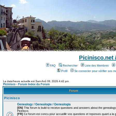
Picinisco.net
FAQ
Rechercher
Liste des Membres
Profil
Se connecter pour vérifier ses 
La date/heure actuelle est Sam Aoû 08, 2026 4:42 pm
Picinisco - Forum Index du Forum
Forum
Picinisco
Genealogy / Genealogie / Genealogia
[EN]
This forum is build to receive questions and answers about the genealogy o
Picinisco.
[FR]
Ce forum est concu pour accueillir vos questions et reponses quant a la 