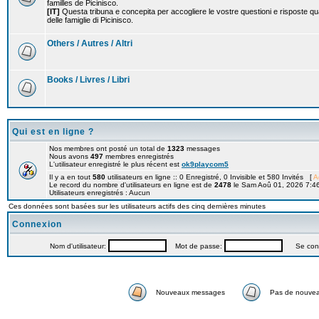
familles de Picinisco.
[IT]
Questa tribuna e concepita per accogliere le vostre questioni e risposte qu
delle famiglie di Picinisco.
Others / Autres / Altri
Books / Livres / Libri
Qui est en ligne ?
Nos membres ont posté un total de
1323
messages
Nous avons
497
membres enregistrés
L'utilisateur enregistré le plus récent est
ok9playcom5
Il y a en tout
580
utilisateurs en ligne :: 0 Enregistré, 0 Invisible et 580 Invités [
A
Le record du nombre d'utilisateurs en ligne est de
2478
le Sam Aoû 01, 2026 7:4
Utilisateurs enregistrés : Aucun
Ces données sont basées sur les utilisateurs actifs des cinq dernières minutes
Connexion
Nom d'utilisateur:
Mot de passe:
Se connec
Nouveaux messages
Pas de nouve