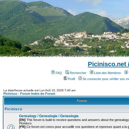
Picinisco.net
FAQ
Rechercher
Liste des Membres
Profil
Se connecter pour vérifier ses 
La date/heure actuelle est Lun Aoû 10, 2026 7:40 am
Picinisco - Forum Index du Forum
Forum
Picinisco
Genealogy / Genealogie / Genealogia
[EN]
This forum is build to receive questions and answers about the genealogy o
Picinisco.
[FR]
Ce forum est concu pour accueillir vos questions et reponses quant a la 