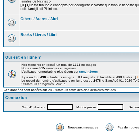
familles de Picinisco.
[IT]
Questa tribuna e concepita per accogliere le vostre questioni e risposte qu
delle famiglie di Picinisco.
Others / Autres / Altri
Books / Livres / Libri
Qui est en ligne ?
Nos membres ont posté un total de
1323
messages
Nous avons
515
membres enregistrés
L'utilisateur enregistré le plus récent est
sunvin1com
Il y a en tout
490
utilisateurs en ligne :: 0 Enregistré, 0 Invisible et 490 Invités [
A
Le record du nombre d'utilisateurs en ligne est de
2478
le Sam Aoû 01, 2026 7:4
Utilisateurs enregistrés : Aucun
Ces données sont basées sur les utilisateurs actifs des cinq dernières minutes
Connexion
Nom d'utilisateur:
Mot de passe:
Se connec
Nouveaux messages
Pas de nouve