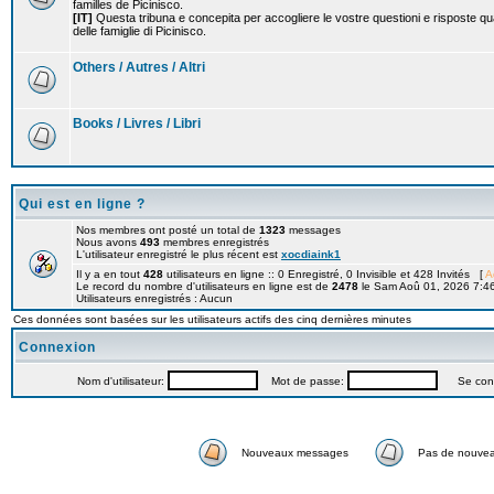
familles de Picinisco.
[IT]
Questa tribuna e concepita per accogliere le vostre questioni e risposte qu
delle famiglie di Picinisco.
Others / Autres / Altri
Books / Livres / Libri
Qui est en ligne ?
Nos membres ont posté un total de
1323
messages
Nous avons
493
membres enregistrés
L'utilisateur enregistré le plus récent est
xocdiaink1
Il y a en tout
428
utilisateurs en ligne :: 0 Enregistré, 0 Invisible et 428 Invités [
A
Le record du nombre d'utilisateurs en ligne est de
2478
le Sam Aoû 01, 2026 7:4
Utilisateurs enregistrés : Aucun
Ces données sont basées sur les utilisateurs actifs des cinq dernières minutes
Connexion
Nom d'utilisateur:
Mot de passe:
Se connec
Nouveaux messages
Pas de nouve