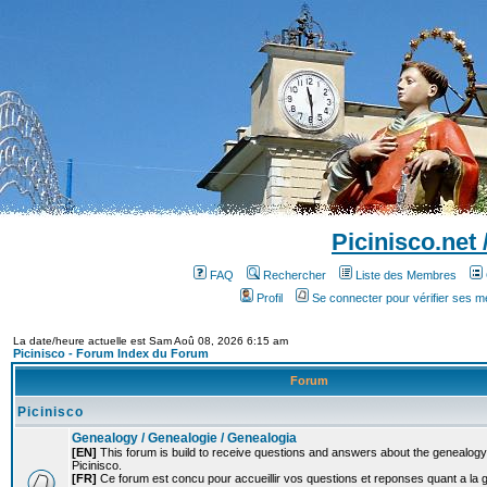
Picinisco.net
FAQ
Rechercher
Liste des Membres
Profil
Se connecter pour vérifier ses 
La date/heure actuelle est Sam Aoû 08, 2026 6:15 am
Picinisco - Forum Index du Forum
Forum
Picinisco
Genealogy / Genealogie / Genealogia
[EN]
This forum is build to receive questions and answers about the genealogy o
Picinisco.
[FR]
Ce forum est concu pour accueillir vos questions et reponses quant a la 