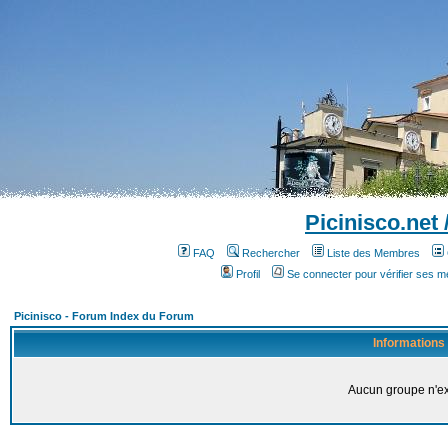
Picinisco.net
FAQ
Rechercher
Liste des Membres
Profil
Se connecter pour vérifier ses 
Picinisco - Forum Index du Forum
Informations
Aucun groupe n'ex