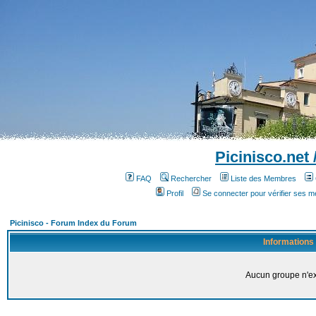
Picinisco.net
FAQ
Rechercher
Liste des Membres
Profil
Se connecter pour vérifier ses 
Picinisco - Forum Index du Forum
Informations
Aucun groupe n'ex