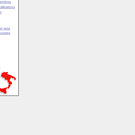
Membres
tilisateurs
er
er pour
essages