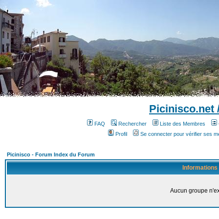
Picinisco.net
FAQ
Rechercher
Liste des Membres
Profil
Se connecter pour vérifier ses 
Picinisco - Forum Index du Forum
Informations
Aucun groupe n'ex