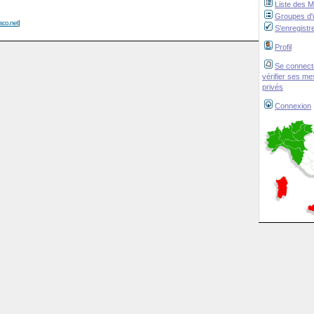
Liste des 
Groupes d'u
isco.net
]
S'enregistr
Profil
Se connect
vérifier ses m
privés
Connexion