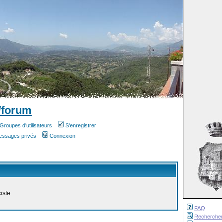
/forum
Groupes d'utilisateurs
S'enregistrer
messages privés
Connexion
iste
FAQ
Recherche