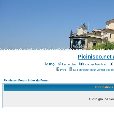
Picinisco.net
FAQ
Rechercher
Liste des Membres
Profil
Se connecter pour vérifier ses 
Picinisco - Forum Index du Forum
Informations
Aucun groupe n'ex