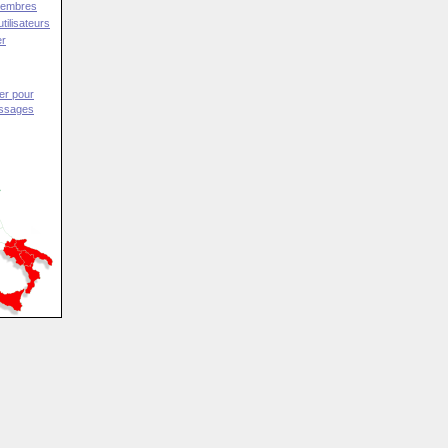
Membres
tilisateurs
er
er pour
essages