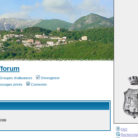
/forum
Groupes d'utilisateurs
S'enregistrer
messages privés
Connexion
iste
FAQ
Recherche