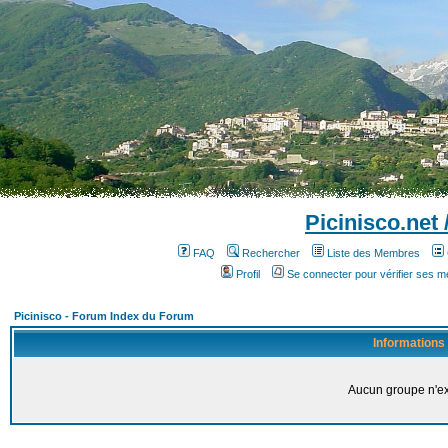
Picinisco.net
FAQ
Rechercher
Liste des Membres
Profil
Se connecter pour vérifier ses 
Picinisco - Forum Index du Forum
Informations
Aucun groupe n'ex