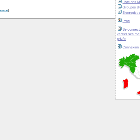
Liste des 
Groupes d'u
isco.net
]
S'enregistr
Profil
Se connect
vérifier ses m
privés
Connexion