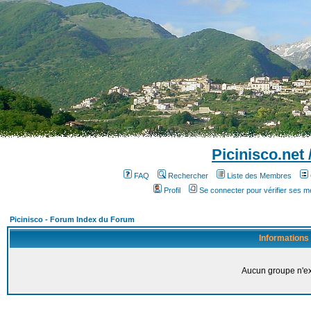
Picinisco.net
FAQ
Rechercher
Liste des Membres
Profil
Se connecter pour vérifier ses 
Picinisco - Forum Index du Forum
Informations
Aucun groupe n'ex