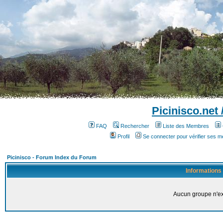
Picinisco.net
FAQ
Rechercher
Liste des Membres
Profil
Se connecter pour vérifier ses 
Picinisco - Forum Index du Forum
Informations
Aucun groupe n'ex